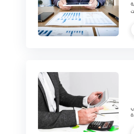
ة
ت
ي
ة