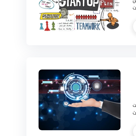
س
ت
ت
ث